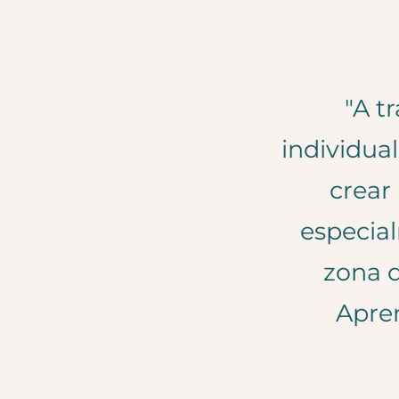
"A t
individua
crear 
especia
zona d
Apren