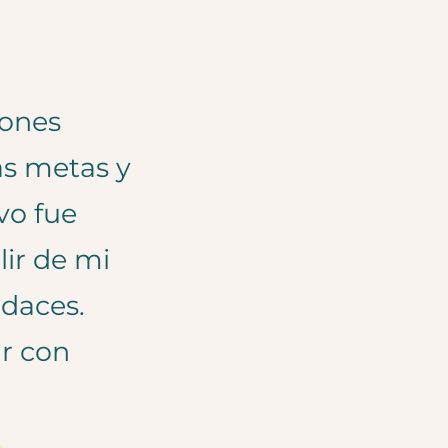
iones
as metas y
ivo fue
ir de mi
udaces.
ar con