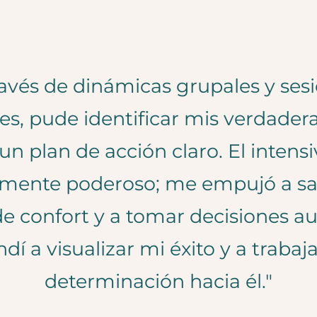
ravés de dinámicas grupales y ses
les, pude identificar mis verdader
un plan de acción claro. El intens
lmente poderoso; me empujó a sal
e confort y a tomar decisiones a
dí a visualizar mi éxito y a trabaj
determinación hacia él."