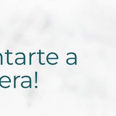
tarte a
era!