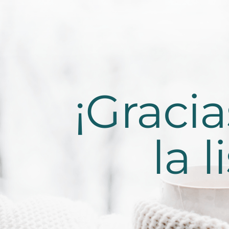
¡Graci
la 